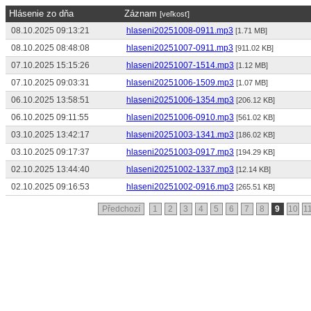
Hlásenie zo dňa
Záznam
[veľkosť]
08.10.2025 09:13:21
hlaseni20251008-0911.mp3
[1.71 MB]
08.10.2025 08:48:08
hlaseni20251007-0911.mp3
[911.02 KB]
07.10.2025 15:15:26
hlaseni20251007-1514.mp3
[1.12 MB]
07.10.2025 09:03:31
hlaseni20251006-1509.mp3
[1.07 MB]
06.10.2025 13:58:51
hlaseni20251006-1354.mp3
[206.12 KB]
06.10.2025 09:11:55
hlaseni20251006-0910.mp3
[561.02 KB]
03.10.2025 13:42:17
hlaseni20251003-1341.mp3
[186.02 KB]
03.10.2025 09:17:37
hlaseni20251003-0917.mp3
[194.29 KB]
02.10.2025 13:44:40
hlaseni20251002-1337.mp3
[12.14 KB]
02.10.2025 09:16:53
hlaseni20251002-0916.mp3
[265.51 KB]
Předchozí
1
2
3
4
5
6
7
8
9
10
1